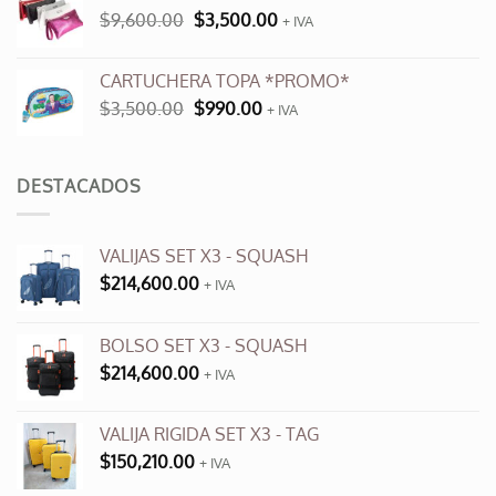
era:
es:
El
El
$
9,600.00
$
3,500.00
$12,000.00.
+ IVA
$6,000.00.
precio
precio
original
actual
CARTUCHERA TOPA *PROMO*
era:
es:
El
El
$
3,500.00
$
990.00
$9,600.00.
+ IVA
$3,500.00.
precio
precio
original
actual
era:
es:
DESTACADOS
$3,500.00.
$990.00.
VALIJAS SET X3 - SQUASH
$
214,600.00
+ IVA
BOLSO SET X3 - SQUASH
$
214,600.00
+ IVA
VALIJA RIGIDA SET X3 - TAG
$
150,210.00
+ IVA