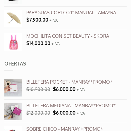
de
producto
PARAGUAS CORTO 21" MANUAL - AMAYRA
$
7,900.00
+ IVA
MOCHILITA CON SET BEAUTY - SKORA
$
14,000.00
+ IVA
OFERTAS
BILLETERA POCKET - MANRAY*PROMO*
El
El
$
10,900.00
$
6,000.00
+ IVA
precio
precio
original
actual
BILLETERA MEDIANA - MANRAY*PROMO*
era:
es:
El
El
$
12,000.00
$
6,000.00
$10,900.00.
$6,000.00.
+ IVA
precio
precio
original
actual
SOBRE CHICO - MANRAY *PROMO*