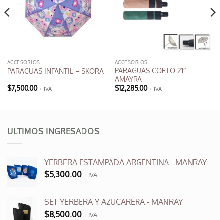
ACCESORIOS
ACCESORIOS
PARAGUAS CORTO 21″ –
PARAGUAS INFANTIL – SKORA
AMAYRA
$
7,500.00
$
12,285.00
+ IVA
+ IVA
Este
producto
tiene
múltiples
ULTIMOS INGRESADOS
variantes.
Las
opciones
YERBERA ESTAMPADA ARGENTINA - MANRAY
se
$
5,300.00
+ IVA
pueden
elegir
en
SET YERBERA Y AZUCARERA - MANRAY
la
$
8,500.00
+ IVA
página