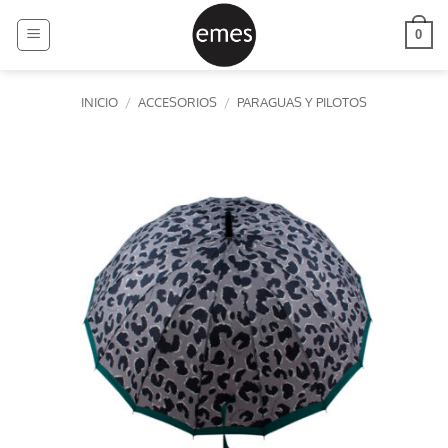
Saltar
al
0
contenido
INICIO
/
ACCESORIOS
/
PARAGUAS Y PILOTOS