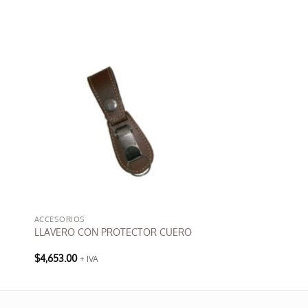
ACCESORIOS
LLAVERO CON PROTECTOR CUERO
$
4,653.00
+ IVA
Este
producto
tiene