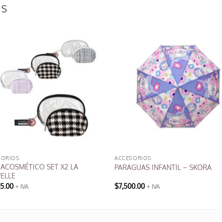
OS
SORIOS
ACCESORIOS
ACOSMÉTICO SET X2 LA
PARAGUAS INFANTIL – SKORA
ELLE
25.00
$
7,500.00
+ IVA
+ IVA
cto