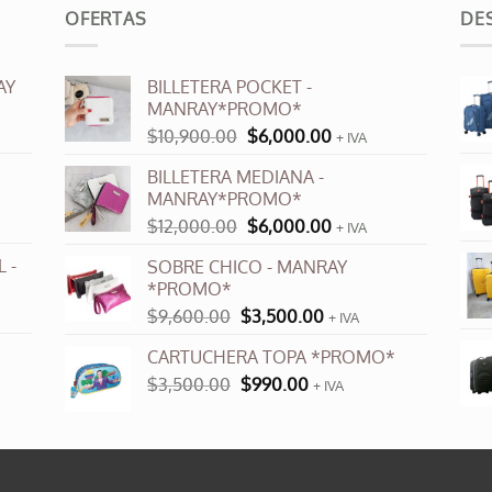
ples
OFERTAS
DE
ntes.
AY
BILLETERA POCKET -
ones
MANRAY*PROMO*
El
El
$
10,900.00
$
6,000.00
+ IVA
en
precio
precio
r
BILLETERA MEDIANA -
original
actual
MANRAY*PROMO*
era:
es:
El
El
$
12,000.00
$
6,000.00
$10,900.00.
$6,000.00.
+ IVA
na
precio
precio
 -
SOBRE CHICO - MANRAY
original
actual
*PROMO*
cto
era:
es:
El
El
$
9,600.00
$
3,500.00
$12,000.00.
$6,000.00.
+ IVA
precio
precio
CARTUCHERA TOPA *PROMO*
original
actual
El
El
$
3,500.00
era:
$
990.00
es:
+ IVA
precio
precio
$9,600.00.
$3,500.00.
original
actual
era:
es:
$3,500.00.
$990.00.