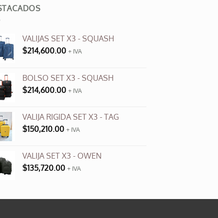
múltiples
STACADOS
variantes.
Las
VALIJAS SET X3 - SQUASH
opciones
$
214,600.00
se
+ IVA
pueden
elegir
BOLSO SET X3 - SQUASH
en
$
214,600.00
+ IVA
la
página
VALIJA RIGIDA SET X3 - TAG
de
$
150,210.00
producto
+ IVA
VALIJA SET X3 - OWEN
$
135,720.00
+ IVA