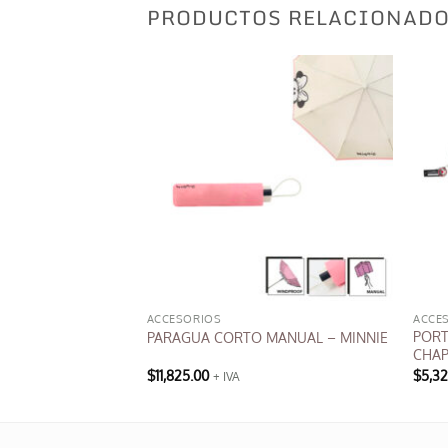
PRODUCTOS RELACIONAD
ACCESORIOS
ACCE
PORT
ARELLA
PARAGUA CORTO MANUAL – MINNIE
CHAP
$
11,825.00
$
5,3
+ IVA
Este
produ
tiene