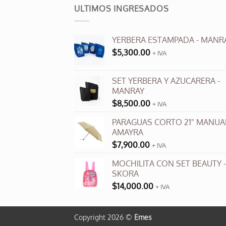
múlti
ULTIMOS INGRESADOS
varia
Las
YERBERA ESTAMPADA - MANR
opci
$
5,300.00
se
+ IVA
pued
elegi
SET YERBERA Y AZUCARERA -
en
MANRAY
la
$
8,500.00
+ IVA
pági
PARAGUAS CORTO 21" MANUAL
de
AMAYRA
produ
$
7,900.00
+ IVA
MOCHILITA CON SET BEAUTY -
SKORA
$
14,000.00
+ IVA
Copyright 2026 ©
Emes