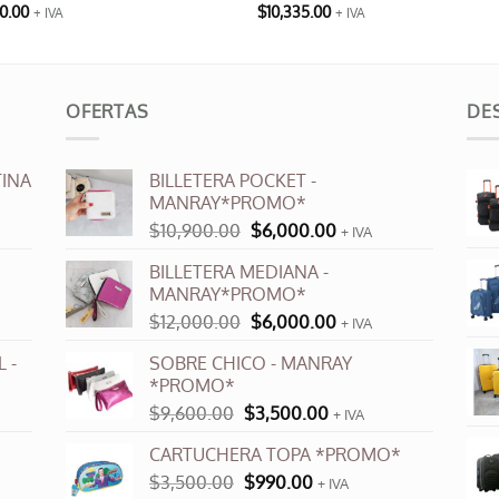
0.00
$
10,335.00
+ IVA
+ IVA
Este
cto
producto
tiene
ples
múltiples
OFERTAS
DE
ntes.
variantes.
Las
INA
BILLETERA POCKET -
ones
opciones
MANRAY*PROMO*
se
El
El
$
10,900.00
$
6,000.00
+ IVA
en
pueden
precio
precio
r
elegir
BILLETERA MEDIANA -
original
actual
en
MANRAY*PROMO*
era:
es:
la
El
El
$
12,000.00
$
6,000.00
$10,900.00.
$6,000.00.
+ IVA
na
página
precio
precio
 -
SOBRE CHICO - MANRAY
de
original
actual
*PROMO*
cto
producto
era:
es:
El
El
$
9,600.00
$
3,500.00
$12,000.00.
$6,000.00.
+ IVA
precio
precio
CARTUCHERA TOPA *PROMO*
original
actual
El
El
$
3,500.00
era:
$
990.00
es:
+ IVA