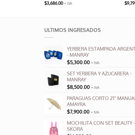
$
3,686.00
$
9,79
+ IVA
Este
produ
tiene
múlti
ULTIMOS INGRESADOS
varia
Las
YERBERA ESTAMPADA ARGENT
opci
- MANRAY
se
$
5,300.00
+ IVA
pued
elegi
SET YERBERA Y AZUCARERA -
en
MANRAY
la
$
8,500.00
+ IVA
pági
PARAGUAS CORTO 21" MANUAL
de
AMAYRA
produ
$
7,900.00
+ IVA
MOCHILITA CON SET BEAUTY -
SKORA