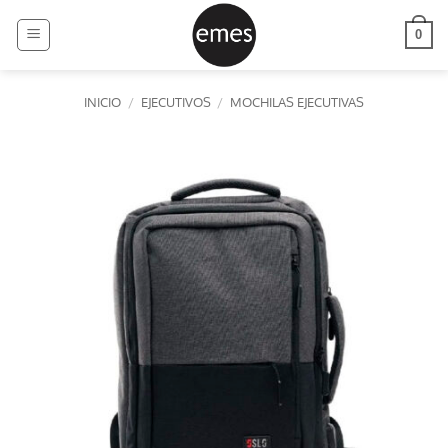
Saltar
al
0
contenido
INICIO
/
EJECUTIVOS
/
MOCHILAS EJECUTIVAS