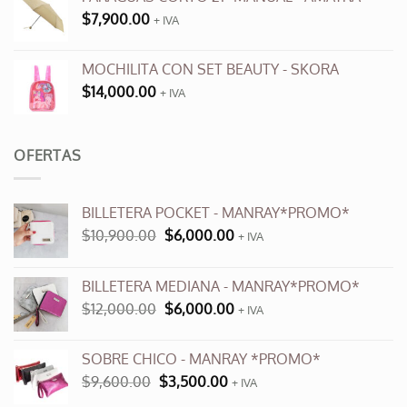
$
7,900.00
+ IVA
MOCHILITA CON SET BEAUTY - SKORA
$
14,000.00
+ IVA
OFERTAS
BILLETERA POCKET - MANRAY*PROMO*
El
El
$
10,900.00
$
6,000.00
+ IVA
precio
precio
original
actual
BILLETERA MEDIANA - MANRAY*PROMO*
era:
es:
El
El
$
12,000.00
$
6,000.00
$10,900.00.
$6,000.00.
+ IVA
precio
precio
original
actual
SOBRE CHICO - MANRAY *PROMO*
era:
es:
El
El
$
9,600.00
$
3,500.00
$12,000.00.
+ IVA
$6,000.00.
precio
precio