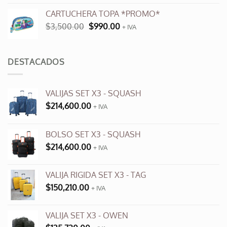
original
actual
CARTUCHERA TOPA *PROMO*
era:
es:
El
El
$
3,500.00
$
990.00
$9,600.00.
+ IVA
$3,500.00.
precio
precio
original
actual
era:
es:
DESTACADOS
$3,500.00.
$990.00.
VALIJAS SET X3 - SQUASH
$
214,600.00
+ IVA
BOLSO SET X3 - SQUASH
$
214,600.00
+ IVA
VALIJA RIGIDA SET X3 - TAG
$
150,210.00
+ IVA
VALIJA SET X3 - OWEN