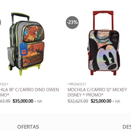
-23%
MOS*
*PROMOS*
ILA 18″ C/CARRO DINO OWEN
MOCHILA C/CARRO 12″ MICKEY
OMO*
DISNEY * PROMO*
El
El
El
El
063.00
$
35,000.00
$
32,625.00
$
25,000.00
+ IVA
+ IVA
precio
precio
precio
precio
original
actual
original
actual
era:
es:
era:
es:
$38,063.00.
$35,000.00.
$32,625.00.
$25,000.00
OFERTAS
DE