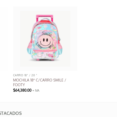
CARRO 18" / 20 "
MOCHILA 18″ C/CARRO SMILE /
FOOTY
$
64,380.00
+ IVA
Este
producto
.
tiene
múltiples
STACADOS