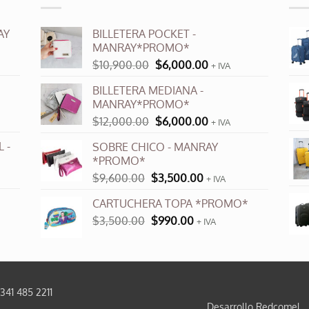
AY
BILLETERA POCKET -
MANRAY*PROMO*
El
El
$
10,900.00
$
6,000.00
+ IVA
precio
precio
BILLETERA MEDIANA -
original
actual
MANRAY*PROMO*
era:
es:
El
El
$
12,000.00
$
6,000.00
$10,900.00.
$6,000.00.
+ IVA
precio
precio
 -
SOBRE CHICO - MANRAY
original
actual
*PROMO*
era:
es:
El
El
$
9,600.00
$
3,500.00
$12,000.00.
$6,000.00.
+ IVA
precio
precio
CARTUCHERA TOPA *PROMO*
original
actual
El
El
$
3,500.00
era:
$
990.00
es:
+ IVA
precio
precio
$9,600.00.
$3,500.00.
original
actual
era:
es:
$3,500.00.
$990.00.
0341 485 2211
Desarrollo Redcomel