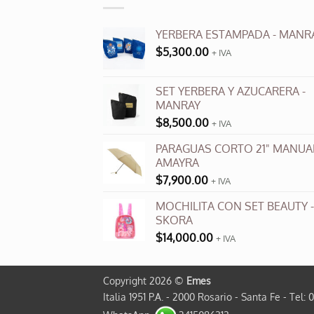
YERBERA ESTAMPADA - MANR
$
5,300.00
+ IVA
SET YERBERA Y AZUCARERA -
MANRAY
$
8,500.00
+ IVA
PARAGUAS CORTO 21" MANUAL
AMAYRA
$
7,900.00
+ IVA
MOCHILITA CON SET BEAUTY -
SKORA
$
14,000.00
+ IVA
Copyright 2026 ©
Emes
Italia 1951 P.A. - 2000 Rosario - Santa Fe - Tel: 