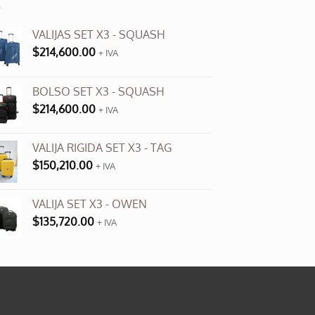
variantes.
Las
VALIJAS SET X3 - SQUASH
opciones
$
214,600.00
se
+ IVA
pueden
elegir
BOLSO SET X3 - SQUASH
en
$
214,600.00
+ IVA
la
página
VALIJA RIGIDA SET X3 - TAG
de
$
150,210.00
producto
+ IVA
VALIJA SET X3 - OWEN
$
135,720.00
+ IVA