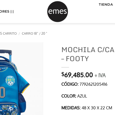
TIENDA
RES | |
S CARRITO
/
CARRO 18" / 20 "
MOCHILA C/CA
– FOOTY
69,485.00
$
+ IVA
CÓDIGO:
7792621205416
COLOR:
AZUL
MEDIDAS:
48 X 30 X 22 CM