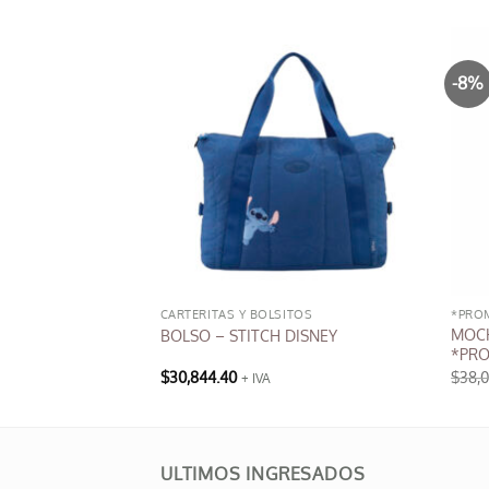
-8%
CARTERITAS Y BOLSITOS
*PRO
MOCH
OTY
BOLSO – STITCH DISNEY
*PR
$
30,844.40
$
38,
+ IVA
ULTIMOS INGRESADOS