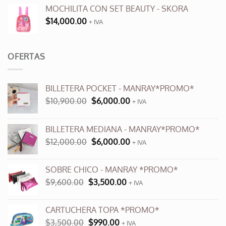
MOCHILITA CON SET BEAUTY - SKORA
$
14,000.00
+ IVA
OFERTAS
BILLETERA POCKET - MANRAY*PROMO*
El
El
$
10,900.00
$
6,000.00
+ IVA
precio
precio
original
actual
BILLETERA MEDIANA - MANRAY*PROMO*
era:
es:
El
El
$
12,000.00
$
6,000.00
$10,900.00.
$6,000.00.
+ IVA
precio
precio
original
actual
SOBRE CHICO - MANRAY *PROMO*
era:
es:
El
El
$
9,600.00
$
3,500.00
$12,000.00.
+ IVA
$6,000.00.
precio
precio
original
actual
CARTUCHERA TOPA *PROMO*
era:
es:
El
El
$
3,500.00
$
990.00
$9,600.00.
+ IVA
$3,500.00.