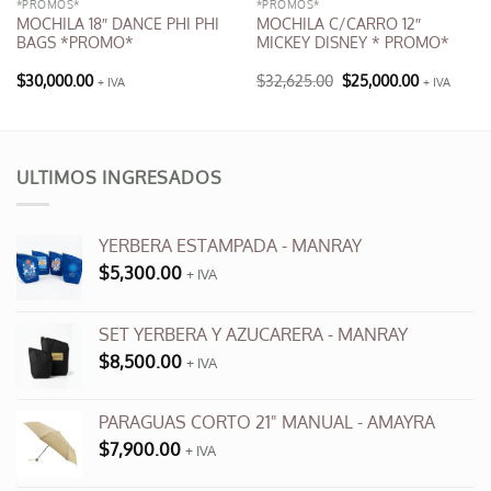
*PROMOS*
*PROMOS*
MOCHILA 18″ DANCE PHI PHI
MOCHILA C/CARRO 12″
BAGS *PROMO*
MICKEY DISNEY * PROMO*
El
El
$
30,000.00
$
32,625.00
$
25,000.00
+ IVA
+ IVA
precio
precio
Este
original
actual
producto
era:
es:
$32,625.00.
$25,000.00
tiene
múltiples
ULTIMOS INGRESADOS
variantes.
Las
opciones
YERBERA ESTAMPADA - MANRAY
se
$
5,300.00
+ IVA
pueden
elegir
en
SET YERBERA Y AZUCARERA - MANRAY
la
$
8,500.00
+ IVA
página
de
producto
PARAGUAS CORTO 21" MANUAL - AMAYRA
$
7,900.00
+ IVA