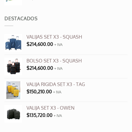
precio
precio
original
actual
era:
es:
DESTACADOS
$3,500.00.
$990.00.
VALIJAS SET X3 - SQUASH
$
214,600.00
+ IVA
BOLSO SET X3 - SQUASH
$
214,600.00
+ IVA
VALIJA RIGIDA SET X3 - TAG
$
150,210.00
+ IVA
VALIJA SET X3 - OWEN
$
135,720.00
+ IVA