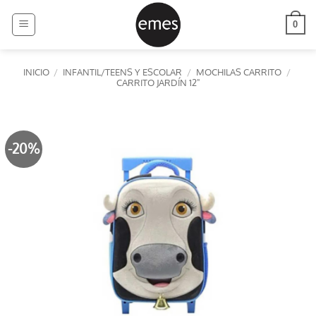
Saltar
al
0
contenido
INICIO
/
INFANTIL/TEENS Y ESCOLAR
/
MOCHILAS CARRITO
/
CARRITO JARDÍN 12"
-20%