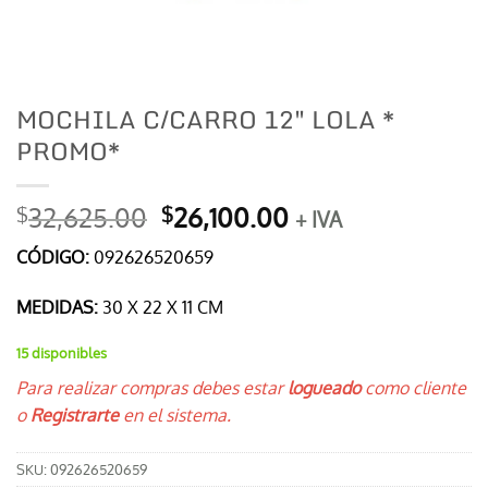
MOCHILA C/CARRO 12″ LOLA *
PROMO*
El
El
32,625.00
26,100.00
$
$
+ IVA
precio
precio
CÓDIGO:
092626520659
original
actual
era:
es:
MEDIDAS:
30 X 22 X 11 CM
$32,625.00.
$26,100.00.
15 disponibles
Para realizar compras debes estar
logueado
como cliente
o
Registrarte
en el sistema.
SKU:
092626520659