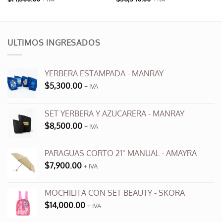
Este
producto
tiene
múltiples
ULTIMOS INGRESADOS
variantes.
Las
opciones
YERBERA ESTAMPADA - MANRAY
se
$
5,300.00
+ IVA
pueden
elegir
en
SET YERBERA Y AZUCARERA - MANRAY
la
$
8,500.00
+ IVA
página
de
producto
PARAGUAS CORTO 21" MANUAL - AMAYRA
$
7,900.00
+ IVA
MOCHILITA CON SET BEAUTY - SKORA
$
14,000.00
+ IVA