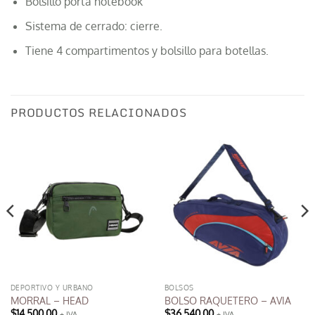
Bolsillo porta notebook
Sistema de cerrado: cierre.
Tiene 4 compartimentos y bolsillo para botellas.
PRODUCTOS RELACIONADOS
DEPORTIVO Y URBANO
BOLSOS
MORRAL – HEAD
BOLSO RAQUETERO – AVIA
$
14,500.00
$
36,540.00
+ IVA
+ IVA