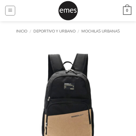
Saltar
al
0
contenido
INICIO
/
DEPORTIVO Y URBANO
/
MOCHILAS URBANAS