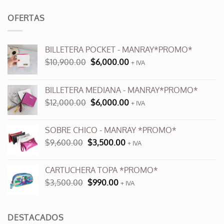
OFERTAS
BILLETERA POCKET - MANRAY*PROMO*
El
El
$
10,900.00
$
6,000.00
+ IVA
precio
precio
original
actual
BILLETERA MEDIANA - MANRAY*PROMO*
era:
es:
El
El
$
12,000.00
$
6,000.00
$10,900.00.
$6,000.00.
+ IVA
precio
precio
original
actual
SOBRE CHICO - MANRAY *PROMO*
era:
es:
El
El
$
9,600.00
$
3,500.00
$12,000.00.
+ IVA
$6,000.00.
precio
precio
original
actual
CARTUCHERA TOPA *PROMO*
era:
es:
El
El
$
3,500.00
$
990.00
$9,600.00.
+ IVA
$3,500.00.
precio
precio
original
actual
era:
es:
DESTACADOS
$3,500.00.
$990.00.