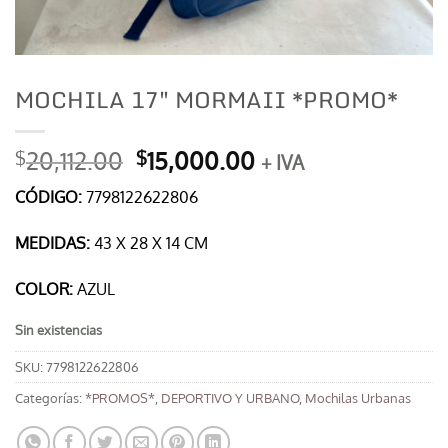
MOCHILA 17″ MORMAII *PROMO*
El
El
20,112.00
15,000.00
$
$
+ IVA
precio
precio
CÓDIGO:
7798122622806
original
actual
era:
es:
MEDIDAS:
43 X 28 X 14 CM
$20,112.00.
$15,000.00.
COLOR:
AZUL
Sin existencias
SKU:
7798122622806
Categorías:
*PROMOS*
,
DEPORTIVO Y URBANO
,
Mochilas Urbanas