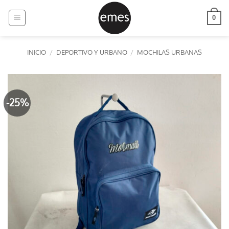
Saltar
al
0
contenido
INICIO
/
DEPORTIVO Y URBANO
/
MOCHILAS URBANAS
-25%