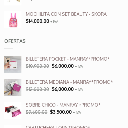
MOCHILITA CON SET BEAUTY - SKORA
$
14,000.00
+ IVA
OFERTAS
BILLETERA POCKET - MANRAY*PROMO*
El
El
$
10,900.00
$
6,000.00
+ IVA
precio
precio
original
actual
BILLETERA MEDIANA - MANRAY*PROMO*
era:
es:
El
El
$
12,000.00
$
6,000.00
$10,900.00.
$6,000.00.
+ IVA
precio
precio
original
actual
SOBRE CHICO - MANRAY *PROMO*
era:
es:
El
El
$
9,600.00
$
3,500.00
$12,000.00.
+ IVA
$6,000.00.
precio
precio
original
actual
CARTUCHERA TOPA *PROMO*