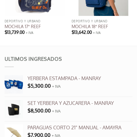
DEPORTIVO Y URBANO
DEPORTIVO Y URBANO
MOCHILA 17″ REEF
MOCHILA 18″ REEF
$
13,739.00
$
13,642.00
+ IVA
+ IVA
Este
producto
tiene
múltiples
ULTIMOS INGRESADOS
variantes.
Las
opciones
YERBERA ESTAMPADA - MANRAY
se
$
5,300.00
+ IVA
pueden
elegir
en
SET YERBERA Y AZUCARERA - MANRAY
la
$
8,500.00
+ IVA
página
de
producto
PARAGUAS CORTO 21" MANUAL - AMAYRA
$
7,900.00
+ IVA