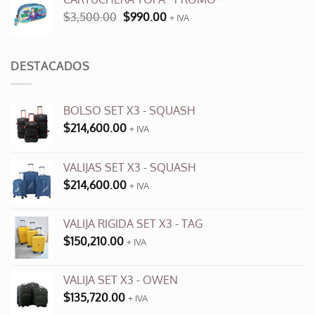
era:
es:
El
El
$
3,500.00
$
990.00
$9,600.00.
+ IVA
$3,500.00.
precio
precio
original
actual
era:
es:
DESTACADOS
$3,500.00.
$990.00.
BOLSO SET X3 - SQUASH
$
214,600.00
+ IVA
VALIJAS SET X3 - SQUASH
$
214,600.00
+ IVA
VALIJA RIGIDA SET X3 - TAG
$
150,210.00
+ IVA
VALIJA SET X3 - OWEN
$
135,720.00
+ IVA