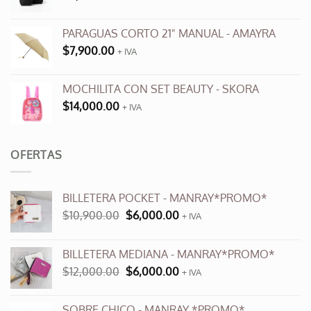
PARAGUAS CORTO 21" MANUAL - AMAYRA
$
7,900.00
+ IVA
MOCHILITA CON SET BEAUTY - SKORA
$
14,000.00
+ IVA
OFERTAS
BILLETERA POCKET - MANRAY*PROMO*
El
El
$
10,900.00
$
6,000.00
+ IVA
precio
precio
original
actual
BILLETERA MEDIANA - MANRAY*PROMO*
era:
es:
El
El
$
12,000.00
$
6,000.00
$10,900.00.
$6,000.00.
+ IVA
precio
precio
original
actual
SOBRE CHICO - MANRAY *PROMO*