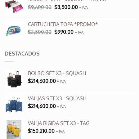
era:
es:
El
El
$
9,600.00
$
3,500.00
$12,000.00.
+ IVA
$6,000.00.
precio
precio
original
actual
CARTUCHERA TOPA *PROMO*
era:
es:
El
El
$
3,500.00
$
990.00
$9,600.00.
+ IVA
$3,500.00.
precio
precio
original
actual
era:
es:
DESTACADOS
$3,500.00.
$990.00.
BOLSO SET X3 - SQUASH
$
214,600.00
+ IVA
VALIJAS SET X3 - SQUASH
$
214,600.00
+ IVA
VALIJA RIGIDA SET X3 - TAG
$
150,210.00
+ IVA