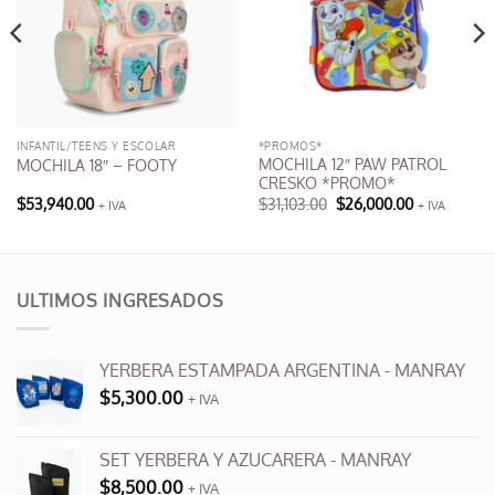
INFANTIL/TEENS Y ESCOLAR
*PROMOS*
MOCHILA 12″ PAW PATROL
MOCHILA 18″ – FOOTY
CRESKO *PROMO*
El
El
$
53,940.00
$
31,103.00
$
26,000.00
+ IVA
+ IVA
precio
precio
original
actual
era:
es:
$31,103.00.
$26,000.00.
ULTIMOS INGRESADOS
YERBERA ESTAMPADA ARGENTINA - MANRAY
$
5,300.00
+ IVA
SET YERBERA Y AZUCARERA - MANRAY
$
8,500.00
+ IVA