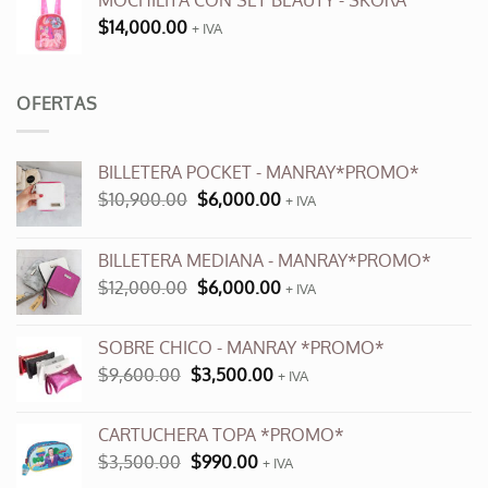
MOCHILITA CON SET BEAUTY - SKORA
$
14,000.00
+ IVA
OFERTAS
BILLETERA POCKET - MANRAY*PROMO*
El
El
$
10,900.00
$
6,000.00
+ IVA
precio
precio
original
actual
BILLETERA MEDIANA - MANRAY*PROMO*
era:
es:
El
El
$
12,000.00
$
6,000.00
$10,900.00.
$6,000.00.
+ IVA
precio
precio
original
actual
SOBRE CHICO - MANRAY *PROMO*
era:
es:
El
El
$
9,600.00
$
3,500.00
$12,000.00.
+ IVA
$6,000.00.
precio
precio
original
actual
CARTUCHERA TOPA *PROMO*
era:
es:
El
El
$
3,500.00
$
990.00
$9,600.00.
+ IVA
$3,500.00.
precio
precio