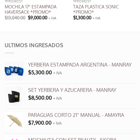
*PROMOS*
*PROMOS*
MOCHILA 17″ ESTAMPADA
TAZA PLASTICA SONIC
HAVERSACK *PROMO*
*PROMO*
El
El
$
13,040.00
$
9,000.00
$
1,300.00
+ IVA
+ IVA
precio
precio
Este
original
actual
producto
era:
es:
00.
$13,040.00.
$9,000.00.
tiene
múltiples
ULTIMOS INGRESADOS
variantes.
Las
opciones
YERBERA ESTAMPADA ARGENTINA - MANRAY
se
$
5,300.00
+ IVA
pueden
elegir
en
SET YERBERA Y AZUCARERA - MANRAY
la
$
8,500.00
+ IVA
página
de
producto
PARAGUAS CORTO 21" MANUAL - AMAYRA
$
7,900.00
+ IVA