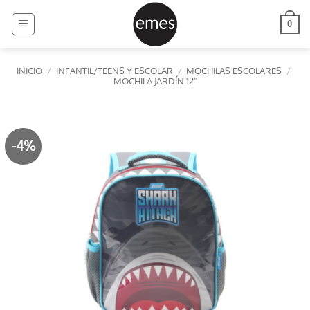
Saltar
al
0
contenido
INICIO
/
INFANTIL/TEENS Y ESCOLAR
/
MOCHILAS ESCOLARES
/
MOCHILA JARDÍN 12"
-4%