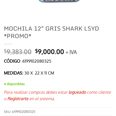
MOCHILA 12″ GRIS SHARK LSYD
*PROMO*
El
El
9,383.00
9,000.00
$
$
+ IVA
precio
precio
CÓDIGO
:
6199102080325
original
actual
era:
es:
MEDIDAS:
30 X 22 X 11 CM
$9,383.00.
$9,000.00.
4 disponibles
Para realizar compras debes estar
logueado
como cliente
o
Registrarte
en el sistema.
SKU:
6199102080325