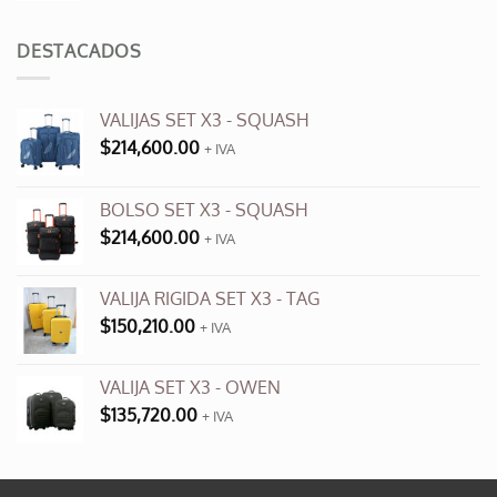
original
actual
era:
es:
DESTACADOS
$3,500.00.
$990.00.
VALIJAS SET X3 - SQUASH
$
214,600.00
+ IVA
BOLSO SET X3 - SQUASH
$
214,600.00
+ IVA
VALIJA RIGIDA SET X3 - TAG
$
150,210.00
+ IVA
VALIJA SET X3 - OWEN
$
135,720.00
+ IVA