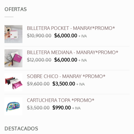
OFERTAS
BILLETERA POCKET - MANRAY*PROMO*
El
El
$
10,900.00
$
6,000.00
+ IVA
precio
precio
original
actual
BILLETERA MEDIANA - MANRAY*PROMO*
era:
es:
El
El
$
12,000.00
$
6,000.00
$10,900.00.
$6,000.00.
+ IVA
precio
precio
original
actual
SOBRE CHICO - MANRAY *PROMO*
era:
es:
El
El
$
9,600.00
$
3,500.00
$12,000.00.
+ IVA
$6,000.00.
precio
precio
original
actual
CARTUCHERA TOPA *PROMO*
era:
es:
El
El
$
3,500.00
$
990.00
$9,600.00.
+ IVA
$3,500.00.
precio
precio
original
actual
era:
es:
DESTACADOS
$3,500.00.
$990.00.