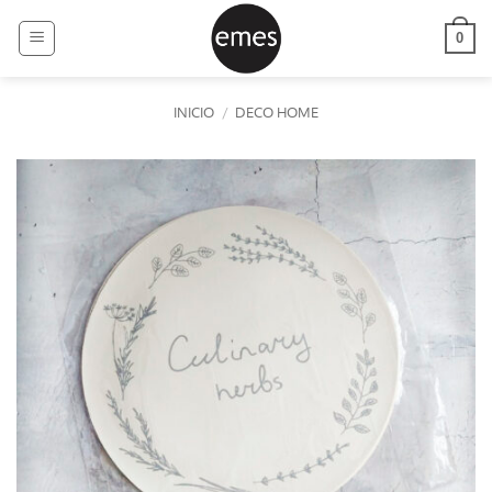
Saltar
al
0
contenido
INICIO
/
DECO HOME