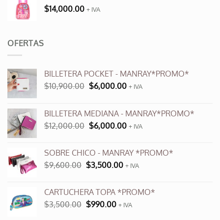
$
14,000.00
+ IVA
OFERTAS
BILLETERA POCKET - MANRAY*PROMO*
El
El
$
10,900.00
$
6,000.00
+ IVA
precio
precio
original
actual
BILLETERA MEDIANA - MANRAY*PROMO*
era:
es:
El
El
$
12,000.00
$
6,000.00
$10,900.00.
$6,000.00.
+ IVA
precio
precio
original
actual
SOBRE CHICO - MANRAY *PROMO*
era:
es:
El
El
$
9,600.00
$
3,500.00
$12,000.00.
+ IVA
$6,000.00.
precio
precio
original
actual
CARTUCHERA TOPA *PROMO*
era:
es:
El
El
$
3,500.00
$
990.00
$9,600.00.
+ IVA
$3,500.00.
precio
precio