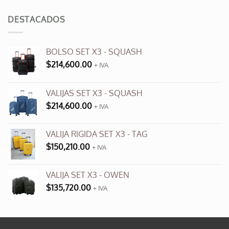
original
actual
era:
es:
DESTACADOS
$3,500.00.
$990.00.
BOLSO SET X3 - SQUASH
$
214,600.00
+ IVA
VALIJAS SET X3 - SQUASH
$
214,600.00
+ IVA
VALIJA RIGIDA SET X3 - TAG
$
150,210.00
+ IVA
VALIJA SET X3 - OWEN
$
135,720.00
+ IVA