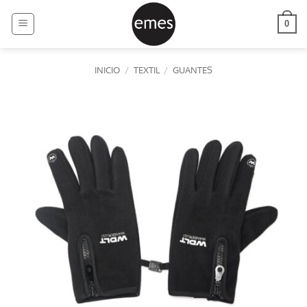
Saltar
al
0
contenido
INICIO
/
TEXTIL
/
GUANTES