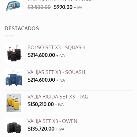
era:
es:
El
El
$
3,500.00
$
990.00
$9,600.00.
+ IVA
$3,500.00.
precio
precio
original
actual
era:
es:
DESTACADOS
$3,500.00.
$990.00.
BOLSO SET X3 - SQUASH
$
214,600.00
+ IVA
VALIJAS SET X3 - SQUASH
$
214,600.00
+ IVA
VALIJA RIGIDA SET X3 - TAG
$
150,210.00
+ IVA
VALIJA SET X3 - OWEN
$
135,720.00
+ IVA