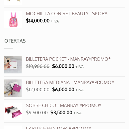
MOCHILITA CON SET BEAUTY - SKORA
$
14,000.00
+ IVA
OFERTAS
BILLETERA POCKET - MANRAY*PROMO*
El
El
$
10,900.00
$
6,000.00
+ IVA
precio
precio
original
actual
BILLETERA MEDIANA - MANRAY*PROMO*
era:
es:
El
El
$
12,000.00
$
6,000.00
$10,900.00.
$6,000.00.
+ IVA
precio
precio
original
actual
SOBRE CHICO - MANRAY *PROMO*
era:
es:
El
El
$
9,600.00
$
3,500.00
$12,000.00.
+ IVA
$6,000.00.
precio
precio
original
actual
CARTUCHERA TOPA *PROMO*