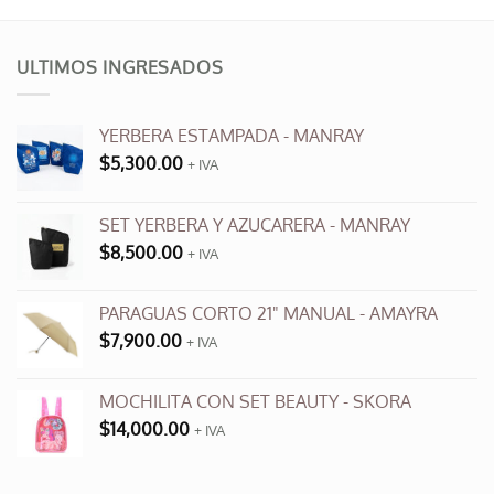
producto
producto
tiene
tiene
múltiples
múltiples
ULTIMOS INGRESADOS
variantes.
variantes.
Las
Las
opciones
opciones
YERBERA ESTAMPADA - MANRAY
se
se
$
5,300.00
+ IVA
pueden
pueden
elegir
elegir
en
en
SET YERBERA Y AZUCARERA - MANRAY
la
la
$
8,500.00
+ IVA
página
página
de
de
producto
producto
PARAGUAS CORTO 21" MANUAL - AMAYRA
$
7,900.00
+ IVA
MOCHILITA CON SET BEAUTY - SKORA
$
14,000.00
+ IVA