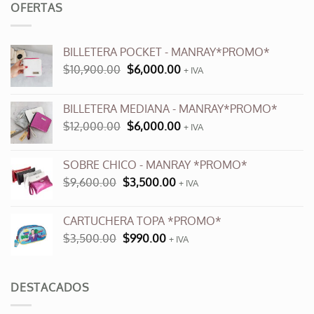
OFERTAS
BILLETERA POCKET - MANRAY*PROMO*
El
El
$
10,900.00
$
6,000.00
+ IVA
precio
precio
original
actual
BILLETERA MEDIANA - MANRAY*PROMO*
era:
es:
El
El
$
12,000.00
$
6,000.00
$10,900.00.
$6,000.00.
+ IVA
precio
precio
original
actual
SOBRE CHICO - MANRAY *PROMO*
era:
es:
El
El
$
9,600.00
$
3,500.00
$12,000.00.
+ IVA
$6,000.00.
precio
precio
original
actual
CARTUCHERA TOPA *PROMO*
era:
es:
El
El
$
3,500.00
$
990.00
$9,600.00.
+ IVA
$3,500.00.
precio
precio
original
actual
era:
es:
DESTACADOS
$3,500.00.
$990.00.