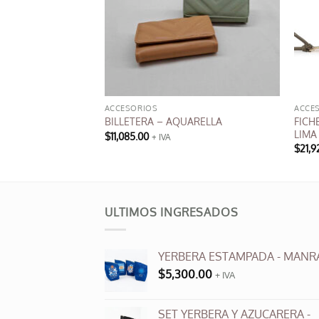
ROS DE MUJER
ACCESORIOS
ACCE
T –
FICH
BILLETERA – AQUARELLA
*
LIMA
$
11,085.00
+ IVA
El
Este
.00
$
21,9
+ IVA
precio
producto
l
actual
es:
tiene
.00.
$6,000.00.
múltiples
ULTIMOS INGRESADOS
variantes.
Las
opciones
YERBERA ESTAMPADA - MANR
se
$
5,300.00
+ IVA
pueden
elegir
en
SET YERBERA Y AZUCARERA -