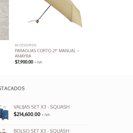
ACCESORIOS
PARAGUAS CORTO 21″ MANUAL –
AMAYRA
$
7,900.00
+ IVA
Este
producto
tiene
múltiples
STACADOS
variantes.
Las
VALIJAS SET X3 - SQUASH
opciones
$
214,600.00
se
+ IVA
pueden
elegir
BOLSO SET X3 - SQUASH