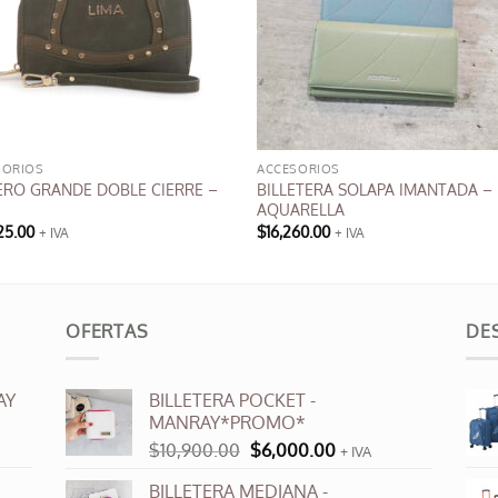
SORIOS
ACCESORIOS
ERO GRANDE DOBLE CIERRE –
BILLETERA SOLAPA IMANTADA –
AQUARELLA
25.00
$
16,260.00
+ IVA
+ IVA
Este
producto
tiene
múltiples
OFERTAS
DE
variantes.
Las
AY
BILLETERA POCKET -
opciones
MANRAY*PROMO*
se
El
El
$
10,900.00
$
6,000.00
+ IVA
pueden
precio
precio
elegir
BILLETERA MEDIANA -
original
actual