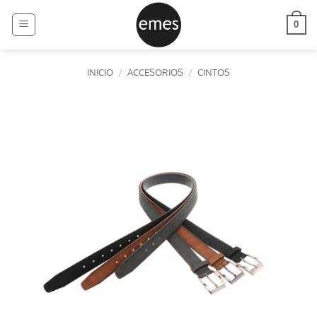
Saltar
al
0
contenido
INICIO
/
ACCESORIOS
/
CINTOS