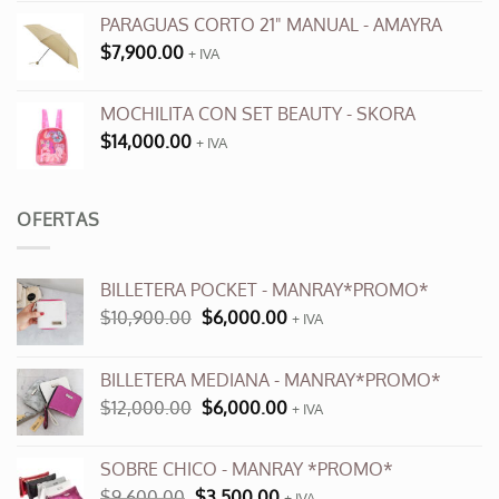
producto
producto
PARAGUAS CORTO 21" MANUAL - AMAYRA
$
7,900.00
+ IVA
MOCHILITA CON SET BEAUTY - SKORA
$
14,000.00
+ IVA
OFERTAS
BILLETERA POCKET - MANRAY*PROMO*
El
El
$
10,900.00
$
6,000.00
+ IVA
precio
precio
original
actual
BILLETERA MEDIANA - MANRAY*PROMO*
era:
es:
El
El
$
12,000.00
$
6,000.00
$10,900.00.
$6,000.00.
+ IVA
precio
precio
original
actual
SOBRE CHICO - MANRAY *PROMO*
era:
es:
El
El
$
9,600.00
$
3,500.00
+ IVA