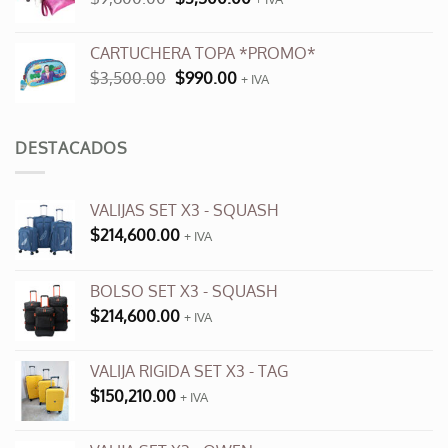
$12,000.00.
$6,000.00.
precio
precio
original
actual
CARTUCHERA TOPA *PROMO*
era:
es:
El
El
$
3,500.00
$
990.00
$9,600.00.
+ IVA
$3,500.00.
precio
precio
original
actual
era:
es:
DESTACADOS
$3,500.00.
$990.00.
VALIJAS SET X3 - SQUASH
$
214,600.00
+ IVA
BOLSO SET X3 - SQUASH
$
214,600.00
+ IVA
VALIJA RIGIDA SET X3 - TAG
$
150,210.00
+ IVA