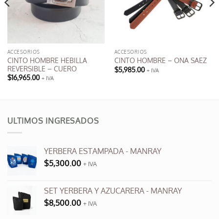
ACCESORIOS
ACCESORIOS
CINTO HOMBRE HEBILLA
CINTO HOMBRE – ONA SAEZ
REVERSIBLE – CUERO
$
5,985.00
+ IVA
Este
$
16,965.00
+ IVA
Este
producto
producto
tiene
tiene
múltiples
múltiples
variantes.
ULTIMOS INGRESADOS
variantes.
Las
Las
opciones
opciones
se
YERBERA ESTAMPADA - MANRAY
se
pueden
$
5,300.00
+ IVA
pueden
elegir
elegir
en
en
SET YERBERA Y AZUCARERA - MANRAY
la
la
página
$
8,500.00
+ IVA
página
de
de