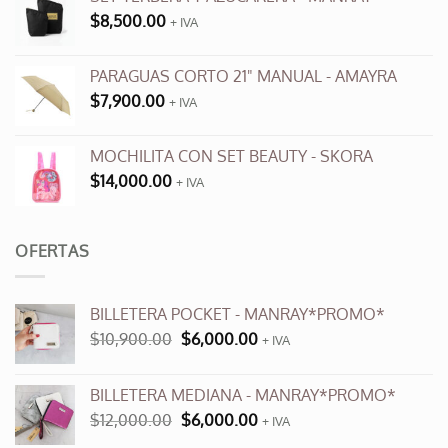
la
$
8,500.00
+ IVA
página
de
producto
PARAGUAS CORTO 21" MANUAL - AMAYRA
$
7,900.00
+ IVA
MOCHILITA CON SET BEAUTY - SKORA
$
14,000.00
+ IVA
OFERTAS
BILLETERA POCKET - MANRAY*PROMO*
El
El
$
10,900.00
$
6,000.00
+ IVA
precio
precio
original
actual
BILLETERA MEDIANA - MANRAY*PROMO*
era:
es:
El
El
$
12,000.00
$
6,000.00
$10,900.00.
$6,000.00.
+ IVA
precio
precio