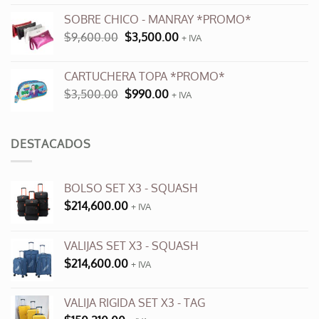
original
actual
SOBRE CHICO - MANRAY *PROMO*
era:
es:
El
El
$
9,600.00
$
3,500.00
$12,000.00.
+ IVA
$6,000.00.
precio
precio
original
actual
CARTUCHERA TOPA *PROMO*
era:
es:
El
El
$
3,500.00
$
990.00
$9,600.00.
+ IVA
$3,500.00.
precio
precio
original
actual
era:
es:
DESTACADOS
$3,500.00.
$990.00.
BOLSO SET X3 - SQUASH
$
214,600.00
+ IVA
VALIJAS SET X3 - SQUASH
$
214,600.00
+ IVA
VALIJA RIGIDA SET X3 - TAG