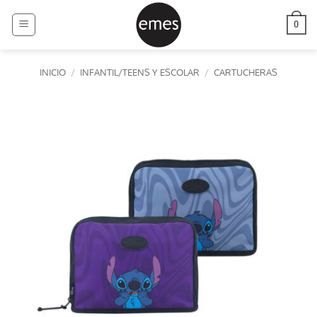
Saltar
al
0
contenido
INICIO
/
INFANTIL/TEENS Y ESCOLAR
/
CARTUCHERAS