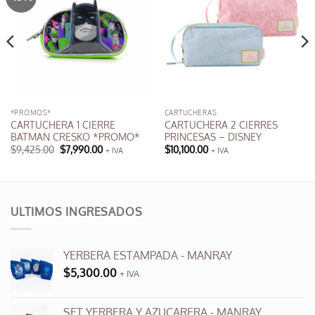
*PROMOS*
CARTUCHERAS
CARTUCHERA 1 CIERRE
CARTUCHERA 2 CIERRES
BATMAN CRESKO *PROMO*
PRINCESAS – DISNEY
El
El
$
9,425.00
$
7,990.00
$
10,100.00
+ IVA
+ IVA
precio
precio
Este
original
actual
producto
era:
es:
$9,425.00.
$7,990.00.
tiene
múltiples
ULTIMOS INGRESADOS
variantes.
Las
opciones
YERBERA ESTAMPADA - MANRAY
se
$
5,300.00
+ IVA
pueden
elegir
en
SET YERBERA Y AZUCARERA - MANRAY