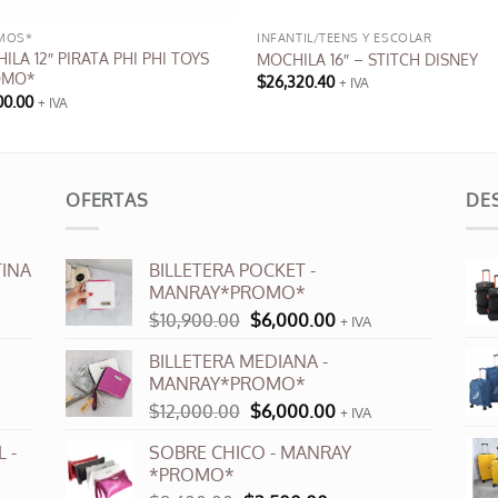
MOS*
INFANTIL/TEENS Y ESCOLAR
ILA 12″ PIRATA PHI PHI TOYS
MOCHILA 16″ – STITCH DISNEY
OMO*
$
26,320.40
+ IVA
00.00
+ IVA
OFERTAS
DE
INA
BILLETERA POCKET -
MANRAY*PROMO*
El
El
$
10,900.00
$
6,000.00
+ IVA
precio
precio
BILLETERA MEDIANA -
original
actual
MANRAY*PROMO*
era:
es:
El
El
$
12,000.00
$
6,000.00
$10,900.00.
$6,000.00.
+ IVA
precio
precio
 -
SOBRE CHICO - MANRAY
original
actual
*PROMO*
era:
es: