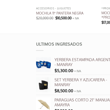
ACCESORIOS - JUGUETES
*PRO
ARRO SMILE /
MOCH
MOCHILA 11″ PANTERA NEGRA
*PR
El
El
$
20,000.00
$
10,500.00
+ IVA
precio
precio
$
17,0
original
actual
era:
es:
$20,000.00.
$10,500.00.
ULTIMOS INGRESADOS
YERBERA ESTAMPADA ARGENT
- MANRAY
$
5,300.00
+ IVA
SET YERBERA Y AZUCARERA -
MANRAY
$
8,500.00
+ IVA
PARAGUAS CORTO 21" MANUAL
AMAYRA