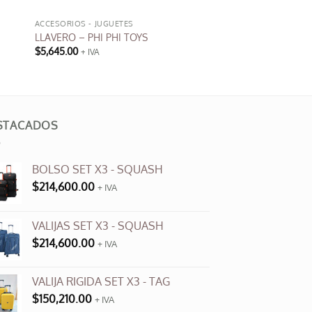
ACCESORIOS - JUGUETES
LLAVERO – PHI PHI TOYS
$
5,645.00
+ IVA
Este
producto
tiene
múltiples
STACADOS
variantes.
Las
opciones
BOLSO SET X3 - SQUASH
se
$
214,600.00
+ IVA
pueden
elegir
en
VALIJAS SET X3 - SQUASH
la
$
214,600.00
+ IVA
página
de
VALIJA RIGIDA SET X3 - TAG
producto
$
150,210.00
+ IVA