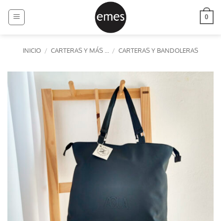
Saltar
al
0
contenido
INICIO
/
CARTERAS Y MÁS ...
/
CARTERAS Y BANDOLERAS