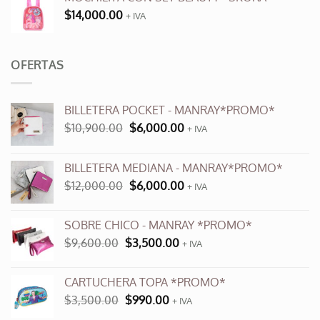
$
14,000.00
+ IVA
OFERTAS
BILLETERA POCKET - MANRAY*PROMO*
El
El
$
10,900.00
$
6,000.00
+ IVA
precio
precio
original
actual
BILLETERA MEDIANA - MANRAY*PROMO*
era:
es:
El
El
$
12,000.00
$
6,000.00
$10,900.00.
$6,000.00.
+ IVA
precio
precio
original
actual
SOBRE CHICO - MANRAY *PROMO*
era:
es:
El
El
$
9,600.00
$
3,500.00
$12,000.00.
+ IVA
$6,000.00.
precio
precio
original
actual
CARTUCHERA TOPA *PROMO*
era:
es:
El
El
$
3,500.00
$
990.00
$9,600.00.
+ IVA
$3,500.00.
precio
precio