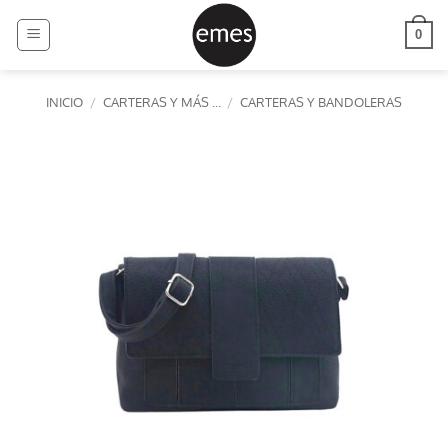
Saltar
al
0
contenido
INICIO
/
CARTERAS Y MÁS ...
/
CARTERAS Y BANDOLERAS