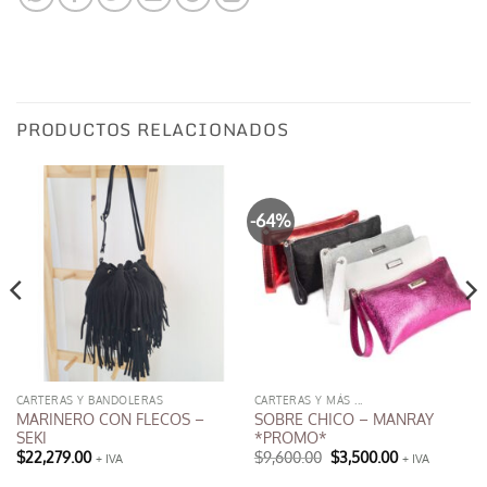
PRODUCTOS RELACIONADOS
-64%
CARTERAS Y BANDOLERAS
CARTERAS Y MÁS ...
MARINERO CON FLECOS –
SOBRE CHICO – MANRAY
SEKI
*PROMO*
El
El
$
22,279.00
$
9,600.00
$
3,500.00
+ IVA
+ IVA
precio
precio
Este
original
actual