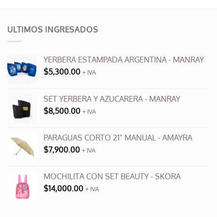
producto
era:
es:
$9,600.00.
$3,500.00.
tiene
múltiples
ULTIMOS INGRESADOS
variantes.
Las
opciones
YERBERA ESTAMPADA ARGENTINA - MANRAY
se
$
5,300.00
+ IVA
pueden
elegir
en
SET YERBERA Y AZUCARERA - MANRAY
la
$
8,500.00
+ IVA
página
de
producto
PARAGUAS CORTO 21" MANUAL - AMAYRA
$
7,900.00
+ IVA
MOCHILITA CON SET BEAUTY - SKORA
$
14,000.00
+ IVA