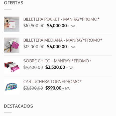
OFERTAS
BILLETERA POCKET - MANRAY*PROMO*
El
El
$
10,900.00
$
6,000.00
+ IVA
precio
precio
original
actual
BILLETERA MEDIANA - MANRAY*PROMO*
era:
es:
El
El
$
12,000.00
$
6,000.00
$10,900.00.
$6,000.00.
+ IVA
precio
precio
original
actual
SOBRE CHICO - MANRAY *PROMO*
era:
es:
El
El
$
9,600.00
$
3,500.00
$12,000.00.
+ IVA
$6,000.00.
precio
precio
original
actual
CARTUCHERA TOPA *PROMO*
era:
es:
El
El
$
3,500.00
$
990.00
$9,600.00.
+ IVA
$3,500.00.
precio
precio
original
actual
era:
es:
DESTACADOS
$3,500.00.
$990.00.