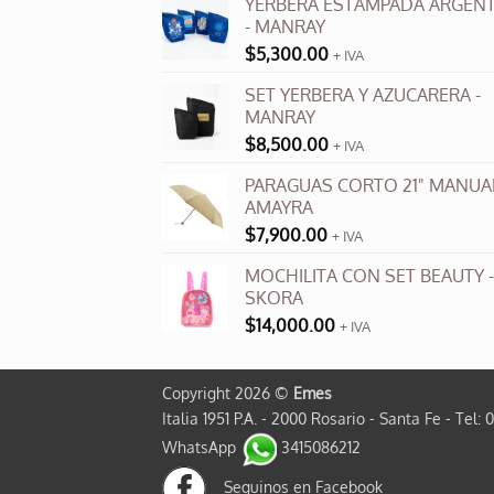
YERBERA ESTAMPADA ARGENT
se
- MANRAY
pueden
$
5,300.00
+ IVA
elegir
en
SET YERBERA Y AZUCARERA -
la
MANRAY
página
$
8,500.00
+ IVA
de
PARAGUAS CORTO 21" MANUAL
producto
AMAYRA
$
7,900.00
+ IVA
MOCHILITA CON SET BEAUTY -
SKORA
$
14,000.00
+ IVA
Copyright 2026 ©
Emes
Italia 1951 P.A. - 2000 Rosario - Santa Fe - Tel: 
WhatsApp
3415086212
Seguinos en Facebook