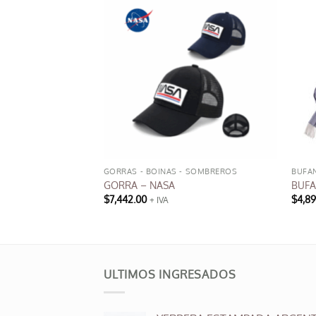
GORRAS - BOINAS - SOMBREROS
BUFA
PADO
GORRA – NASA
BUFA
$
7,442.00
$
4,8
+ IVA
Este
producto
tiene
múltiples
ULTIMOS INGRESADOS
variantes.
Las
opciones