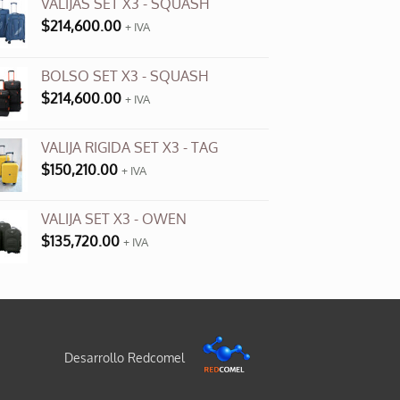
VALIJAS SET X3 - SQUASH
$
214,600.00
+ IVA
BOLSO SET X3 - SQUASH
$
214,600.00
+ IVA
VALIJA RIGIDA SET X3 - TAG
$
150,210.00
+ IVA
VALIJA SET X3 - OWEN
$
135,720.00
+ IVA
Desarrollo Redcomel