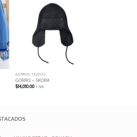
GORROS TEJIDOS
GORRO – SKORA
$
14,010.00
+ IVA
STACADOS