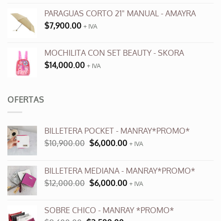
de
producto
PARAGUAS CORTO 21" MANUAL - AMAYRA
$
7,900.00
+ IVA
MOCHILITA CON SET BEAUTY - SKORA
$
14,000.00
+ IVA
OFERTAS
BILLETERA POCKET - MANRAY*PROMO*
El
El
$
10,900.00
$
6,000.00
+ IVA
precio
precio
original
actual
BILLETERA MEDIANA - MANRAY*PROMO*
era:
es:
El
El
$
12,000.00
$
6,000.00
$10,900.00.
$6,000.00.
+ IVA
precio
precio
original
actual
SOBRE CHICO - MANRAY *PROMO*
era:
es: