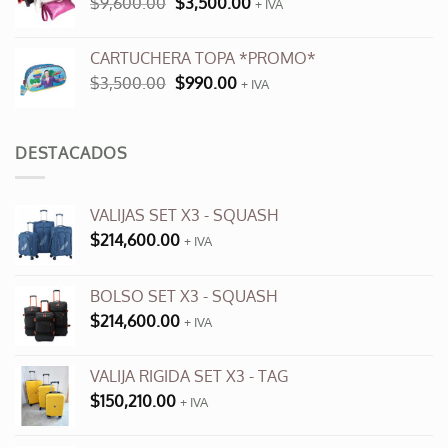
El
El
$
9,600.00
$
3,500.00
$12,000.00.
+ IVA
$6,000.00.
precio
precio
original
actual
CARTUCHERA TOPA *PROMO*
era:
es:
El
El
$
3,500.00
$
990.00
$9,600.00.
+ IVA
$3,500.00.
precio
precio
original
actual
era:
es:
DESTACADOS
$3,500.00.
$990.00.
VALIJAS SET X3 - SQUASH
$
214,600.00
+ IVA
BOLSO SET X3 - SQUASH
$
214,600.00
+ IVA
VALIJA RIGIDA SET X3 - TAG
$
150,210.00
+ IVA