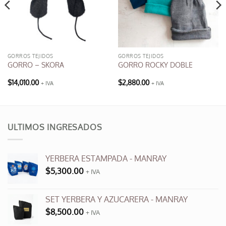
GORROS TEJIDOS
GORROS TEJIDOS
GORRO – SKORA
GORRO ROCKY DOBLE
$
14,010.00
$
2,880.00
+ IVA
+ IVA
Este
producto
tiene
múltiples
ULTIMOS INGRESADOS
variantes.
Las
opciones
YERBERA ESTAMPADA - MANRAY
se
$
5,300.00
+ IVA
pueden
elegir
en
SET YERBERA Y AZUCARERA - MANRAY
la
$
8,500.00
+ IVA
página