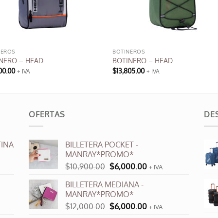
NEROS
BOTINEROS
NERO – HEAD
BOTINERO – HEAD
00.00
$
13,805.00
+ IVA
+ IVA
OFERTAS
DE
INA
BILLETERA POCKET -
MANRAY*PROMO*
El
El
$
10,900.00
$
6,000.00
+ IVA
precio
precio
BILLETERA MEDIANA -
original
actual
MANRAY*PROMO*
era:
es:
El
El
$
12,000.00
$
6,000.00
$10,900.00.
$6,000.00.
+ IVA
precio
precio