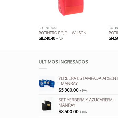
BOTINEROS
BOTI
 – TRENDY
BOTINERO ROJO – WILSON
BOTI
$
11,240.40
$
14,5
+ IVA
ULTIMOS INGRESADOS
YERBERA ESTAMPADA ARGENT
- MANRAY
$
5,300.00
+ IVA
SET YERBERA Y AZUCARERA -
MANRAY
$
8,500.00
+ IVA