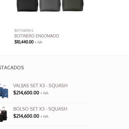
BOTINEROS
BOTINERO ENGOMADO
$
10,440.00
+ IVA
Este
producto
tiene
múltiples
STACADOS
variantes.
Las
VALIJAS SET X3 - SQUASH
opciones
$
214,600.00
se
+ IVA
pueden
elegir
BOLSO SET X3 - SQUASH
en
$
214,600.00
+ IVA
la
página