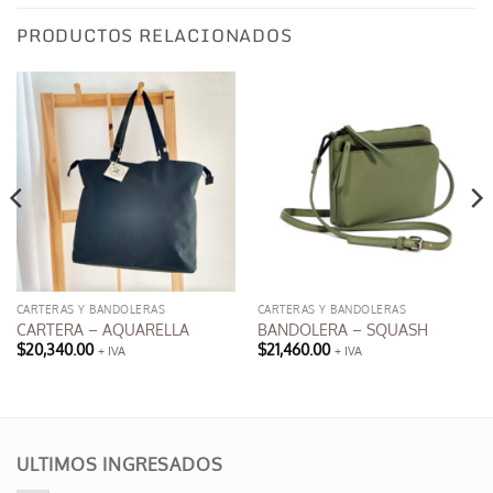
PRODUCTOS RELACIONADOS
CARTERAS Y BANDOLERAS
CARTERAS Y BANDOLERAS
CARTERA – AQUARELLA
BANDOLERA – SQUASH
$
20,340.00
$
21,460.00
+ IVA
+ IVA
Este
producto
tiene
múltiples
variantes.
ULTIMOS INGRESADOS
Las