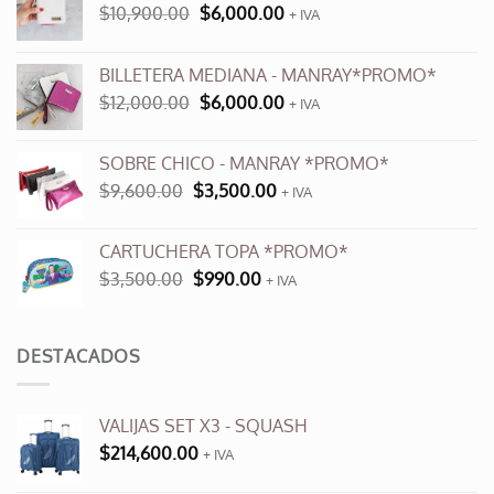
El
El
$
10,900.00
$
6,000.00
+ IVA
precio
precio
original
actual
BILLETERA MEDIANA - MANRAY*PROMO*
era:
es:
El
El
$
12,000.00
$
6,000.00
$10,900.00.
$6,000.00.
+ IVA
precio
precio
original
actual
SOBRE CHICO - MANRAY *PROMO*
era:
es:
El
El
$
9,600.00
$
3,500.00
$12,000.00.
+ IVA
$6,000.00.
precio
precio
original
actual
CARTUCHERA TOPA *PROMO*
era:
es:
El
El
$
3,500.00
$
990.00
$9,600.00.
+ IVA
$3,500.00.
precio
precio
original
actual
era:
es:
DESTACADOS
$3,500.00.
$990.00.
VALIJAS SET X3 - SQUASH
$
214,600.00
+ IVA