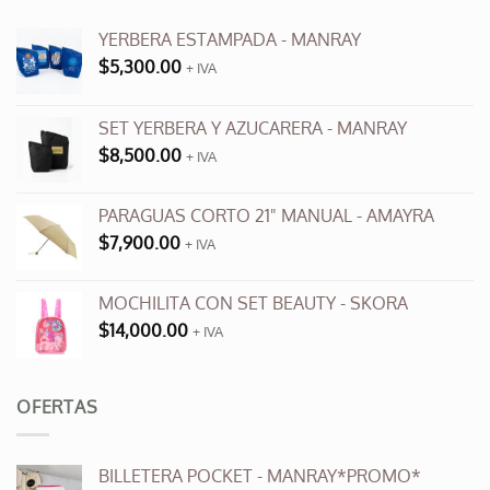
opciones
se
YERBERA ESTAMPADA - MANRAY
pueden
$
5,300.00
+ IVA
elegir
en
SET YERBERA Y AZUCARERA - MANRAY
la
página
$
8,500.00
+ IVA
de
producto
PARAGUAS CORTO 21" MANUAL - AMAYRA
$
7,900.00
+ IVA
MOCHILITA CON SET BEAUTY - SKORA
$
14,000.00
+ IVA
OFERTAS
BILLETERA POCKET - MANRAY*PROMO*