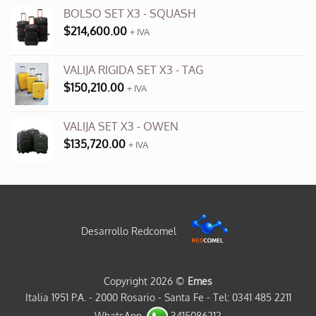
BOLSO SET X3 - SQUASH
$
214,600.00
+ IVA
VALIJA RIGIDA SET X3 - TAG
$
150,210.00
+ IVA
VALIJA SET X3 - OWEN
$
135,720.00
+ IVA
Desarrollo Redcomel
Copyright 2026 ©
Emes
Italia 1951 P.A. - 2000 Rosario - Santa Fe - Tel: 0341 485 2211
WhatsApp
3415086212