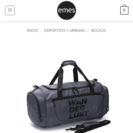
Saltar
al
0
contenido
INICIO
/
DEPORTIVO Y URBANO
/
BOLSOS