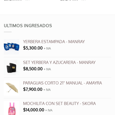
Este
producto
tiene
múltiples
variantes.
ULTIMOS INGRESADOS
Las
opciones
se
YERBERA ESTAMPADA - MANRAY
pueden
$
5,300.00
+ IVA
elegir
en
SET YERBERA Y AZUCARERA - MANRAY
la
página
$
8,500.00
+ IVA
de
producto
PARAGUAS CORTO 21" MANUAL - AMAYRA
$
7,900.00
+ IVA
MOCHILITA CON SET BEAUTY - SKORA
$
14,000.00
+ IVA