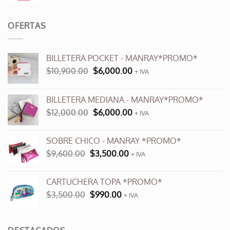
OFERTAS
BILLETERA POCKET - MANRAY*PROMO*
El
El
$
10,900.00
$
6,000.00
+ IVA
precio
precio
original
actual
BILLETERA MEDIANA - MANRAY*PROMO*
era:
es:
El
El
$
12,000.00
$
6,000.00
$10,900.00.
$6,000.00.
+ IVA
precio
precio
original
actual
SOBRE CHICO - MANRAY *PROMO*
era:
es:
El
El
$
9,600.00
$
3,500.00
$12,000.00.
+ IVA
$6,000.00.
precio
precio
original
actual
CARTUCHERA TOPA *PROMO*
era:
es:
El
El
$
3,500.00
$
990.00
$9,600.00.
+ IVA
$3,500.00.
precio
precio
original
actual
era:
es: