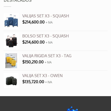
DESTACADOS
$3,500.00.
$990.00.
VALIJAS SET X3 - SQUASH
$
214,600.00
+ IVA
BOLSO SET X3 - SQUASH
$
214,600.00
+ IVA
VALIJA RIGIDA SET X3 - TAG
$
150,210.00
+ IVA
VALIJA SET X3 - OWEN
$
135,720.00
+ IVA