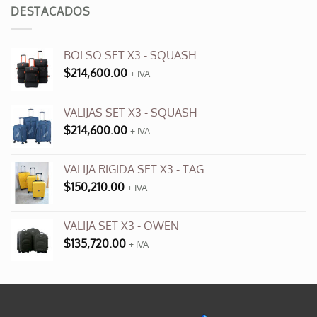
era:
es:
DESTACADOS
$3,500.00.
$990.00.
BOLSO SET X3 - SQUASH
$
214,600.00
+ IVA
VALIJAS SET X3 - SQUASH
$
214,600.00
+ IVA
VALIJA RIGIDA SET X3 - TAG
$
150,210.00
+ IVA
VALIJA SET X3 - OWEN
$
135,720.00
+ IVA