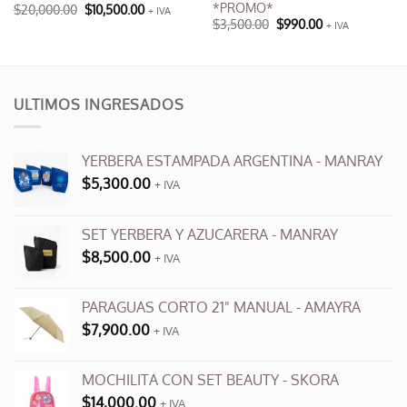
*PROMO*
El
El
$
20,000.00
$
10,500.00
+ IVA
precio
precio
El
El
$
3,500.00
$
990.00
+ IVA
original
actual
precio
precio
era:
es:
original
actual
$20,000.00.
$10,500.00.
era:
es:
00.
$3,500.00.
$990.00.
ULTIMOS INGRESADOS
YERBERA ESTAMPADA ARGENTINA - MANRAY
$
5,300.00
+ IVA
SET YERBERA Y AZUCARERA - MANRAY
$
8,500.00
+ IVA
PARAGUAS CORTO 21" MANUAL - AMAYRA
$
7,900.00
+ IVA
MOCHILITA CON SET BEAUTY - SKORA
$
14,000.00
+ IVA