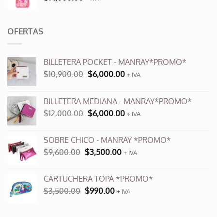
OFERTAS
BILLETERA POCKET - MANRAY*PROMO*
El
El
$
10,900.00
$
6,000.00
+ IVA
precio
precio
original
actual
BILLETERA MEDIANA - MANRAY*PROMO*
era:
es:
El
El
$
12,000.00
$
6,000.00
$10,900.00.
$6,000.00.
+ IVA
precio
precio
original
actual
SOBRE CHICO - MANRAY *PROMO*
era:
es:
El
El
$
9,600.00
$
3,500.00
$12,000.00.
+ IVA
$6,000.00.
precio
precio
original
actual
CARTUCHERA TOPA *PROMO*
era:
es:
El
El
$
3,500.00
$
990.00
$9,600.00.
+ IVA
$3,500.00.
precio
precio
original
actual