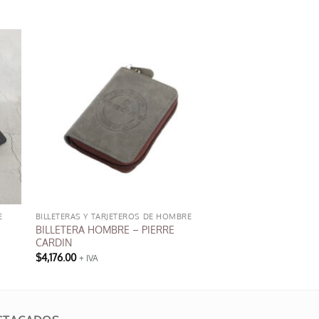
E
BILLETERAS Y TARJETEROS DE HOMBRE
BILLETERA HOMBRE – PIERRE
CARDIN
$
4,176.00
+ IVA
Este
producto
tiene
múltiples