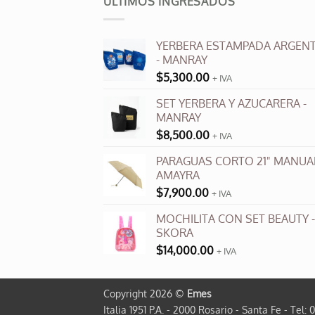
ULTIMOS INGRESADOS
variantes.
Las
opciones
YERBERA ESTAMPADA ARGENT
se
- MANRAY
pueden
$
5,300.00
+ IVA
elegir
en
SET YERBERA Y AZUCARERA -
la
MANRAY
página
$
8,500.00
+ IVA
de
PARAGUAS CORTO 21" MANUAL
producto
AMAYRA
$
7,900.00
+ IVA
MOCHILITA CON SET BEAUTY -
SKORA
$
14,000.00
+ IVA
Copyright 2026 ©
Emes
Italia 1951 P.A. - 2000 Rosario - Santa Fe - Tel: 