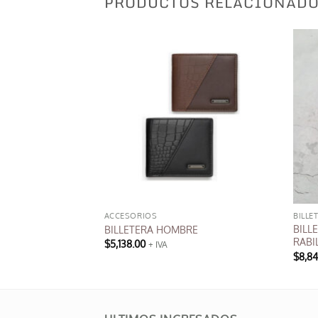
PRODUCTOS RELACIONAD
ETEROS DE HOMBRE
ACCESORIOS
BILLE
RTADOCUMENTO
BILL
BILLETERA HOMBRE
RABI
$
5,138.00
+ IVA
Este
$
8,8
producto
tiene
múltiples