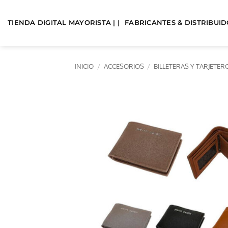
Saltar
al
TIENDA DIGITAL MAYORISTA | |
FABRICANTES & DISTRIBUIDO
contenido
INICIO
/
ACCESORIOS
/
BILLETERAS Y TARJETE