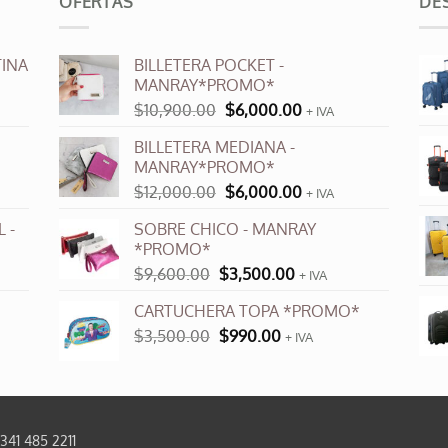
OFERTAS
DE
INA
BILLETERA POCKET -
MANRAY*PROMO*
El
El
$
10,900.00
$
6,000.00
+ IVA
precio
precio
BILLETERA MEDIANA -
original
actual
MANRAY*PROMO*
era:
es:
El
El
$
12,000.00
$
6,000.00
$10,900.00.
$6,000.00.
+ IVA
precio
precio
 -
SOBRE CHICO - MANRAY
original
actual
*PROMO*
era:
es:
El
El
$
9,600.00
$
3,500.00
$12,000.00.
$6,000.00.
+ IVA
precio
precio
CARTUCHERA TOPA *PROMO*
original
actual
El
El
$
3,500.00
era:
$
990.00
es:
+ IVA
precio
precio
$9,600.00.
$3,500.00.
original
actual
era:
es:
$3,500.00.
$990.00.
0341 485 2211