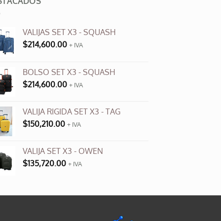
STACADOS
variantes.
Las
VALIJAS SET X3 - SQUASH
opciones
$
214,600.00
se
+ IVA
pueden
elegir
BOLSO SET X3 - SQUASH
en
$
214,600.00
+ IVA
la
página
VALIJA RIGIDA SET X3 - TAG
de
$
150,210.00
producto
+ IVA
VALIJA SET X3 - OWEN
$
135,720.00
+ IVA