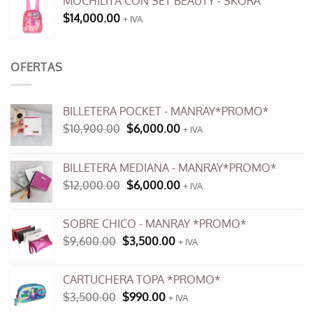
MOCHILITA CON SET BEAUTY - SKORA
$
14,000.00
+ IVA
OFERTAS
BILLETERA POCKET - MANRAY*PROMO*
El
El
$
10,900.00
$
6,000.00
+ IVA
precio
precio
original
actual
BILLETERA MEDIANA - MANRAY*PROMO*
era:
es:
El
El
$
12,000.00
$
6,000.00
$10,900.00.
$6,000.00.
+ IVA
precio
precio
original
actual
SOBRE CHICO - MANRAY *PROMO*
era:
es:
El
El
$
9,600.00
$
3,500.00
$12,000.00.
+ IVA
$6,000.00.
precio
precio
original
actual
CARTUCHERA TOPA *PROMO*
era:
es:
El
El
$
3,500.00
$
990.00
$9,600.00.
+ IVA
$3,500.00.
precio
precio