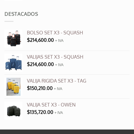
original
actual
era:
es:
DESTACADOS
$3,500.00.
$990.00.
BOLSO SET X3 - SQUASH
$
214,600.00
+ IVA
VALIJAS SET X3 - SQUASH
$
214,600.00
+ IVA
VALIJA RIGIDA SET X3 - TAG
$
150,210.00
+ IVA
VALIJA SET X3 - OWEN
$
135,720.00
+ IVA