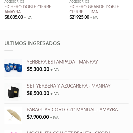
ACCESORIOS
ACCESORIOS
FICHERO DOBLE CIERRE –
FICHERO GRANDE DOBLE
AMAYRA
CIERRE – LIMA
$
8,805.00
$
21,925.00
+ IVA
+ IVA
Este
producto
tiene
múltiples
ULTIMOS INGRESADOS
variantes.
Las
opciones
YERBERA ESTAMPADA - MANRAY
se
$
5,300.00
+ IVA
pueden
elegir
en
SET YERBERA Y AZUCARERA - MANRAY
la
$
8,500.00
+ IVA
página
de
producto
PARAGUAS CORTO 21" MANUAL - AMAYRA
$
7,900.00
+ IVA