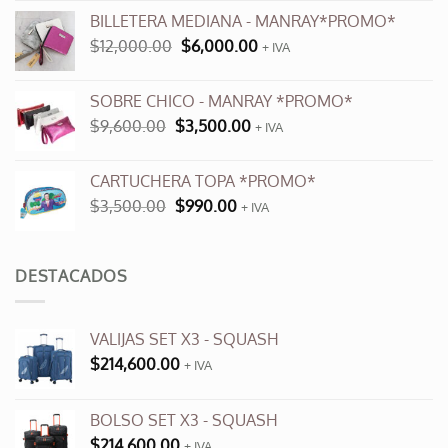
original
actual
BILLETERA MEDIANA - MANRAY*PROMO*
era:
es:
El
El
$
12,000.00
$
6,000.00
$10,900.00.
$6,000.00.
+ IVA
precio
precio
original
actual
SOBRE CHICO - MANRAY *PROMO*
era:
es:
El
El
$
9,600.00
$
3,500.00
$12,000.00.
+ IVA
$6,000.00.
precio
precio
original
actual
CARTUCHERA TOPA *PROMO*
era:
es:
El
El
$
3,500.00
$
990.00
$9,600.00.
+ IVA
$3,500.00.
precio
precio
original
actual
era:
es:
DESTACADOS
$3,500.00.
$990.00.
VALIJAS SET X3 - SQUASH
$
214,600.00
+ IVA
BOLSO SET X3 - SQUASH
$
214,600.00
+ IVA