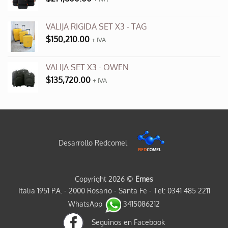
VALIJA RIGIDA SET X3 - TAG
$
150,210.00
+ IVA
VALIJA SET X3 - OWEN
$
135,720.00
+ IVA
Desarrollo Redcomel
Copyright 2026 ©
Emes
Italia 1951 P.A. - 2000 Rosario - Santa Fe - Tel: 0341 485 2211
WhatsApp
3415086212
Seguinos en Facebook