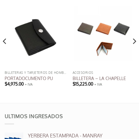
BILLETERAS Y TARJETEROS DE HOMBRE
ACCESORIOS
PORTADOCUMENTO PU
BILLETERA – LA CHAPELLE
$
4,975.00
$
15,225.00
+ IVA
+ IVA
Este
producto
tiene
múltiples
variantes.
ULTIMOS INGRESADOS
Las
opciones
se
YERBERA ESTAMPADA - MANRAY