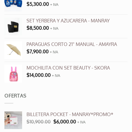
pueden
$
5,300.00
+ IVA
elegir
en
SET YERBERA Y AZUCARERA - MANRAY
la
página
$
8,500.00
+ IVA
de
producto
PARAGUAS CORTO 21" MANUAL - AMAYRA
$
7,900.00
+ IVA
MOCHILITA CON SET BEAUTY - SKORA
$
14,000.00
+ IVA
OFERTAS
BILLETERA POCKET - MANRAY*PROMO*
El
El
$
10,900.00
$
6,000.00
+ IVA
precio
precio