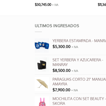
$
30,745.00
$
11,3
+ IVA
ULTIMOS INGRESADOS
YERBERA ESTAMPADA - MANR
$
5,300.00
+ IVA
SET YERBERA Y AZUCARERA -
MANRAY
$
8,500.00
+ IVA
PARAGUAS CORTO 21" MANUAL
AMAYRA
$
7,900.00
+ IVA
MOCHILITA CON SET BEAUTY -
SKORA