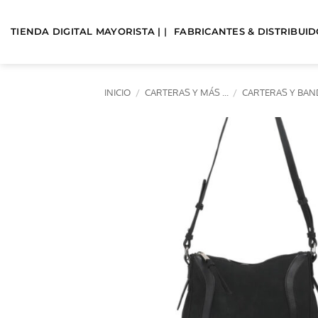
Saltar
al
TIENDA DIGITAL MAYORISTA | |
FABRICANTES & DISTRIBUIDO
contenido
INICIO
/
CARTERAS Y MÁS ...
/
CARTERAS Y BA