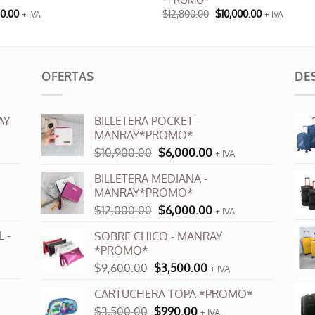
El
El
60.00
$
12,800.00
$
10,000.00
+ IVA
+ IVA
precio
precio
Este
original
actual
producto
era:
es:
$12,800.00.
$10,000.00.
tiene
múltiples
OFERTAS
DE
variantes.
Las
AY
BILLETERA POCKET -
opciones
MANRAY*PROMO*
se
El
El
$
10,900.00
$
6,000.00
+ IVA
pueden
precio
precio
elegir
BILLETERA MEDIANA -
original
actual
en
MANRAY*PROMO*
era:
es:
la
El
El
$
12,000.00
$
6,000.00
$10,900.00.
$6,000.00.
+ IVA
página
precio
precio
 -
SOBRE CHICO - MANRAY
de
original
actual
*PROMO*
producto
era:
es:
El
El
$
9,600.00
$
3,500.00
$12,000.00.
$6,000.00.
+ IVA
precio
precio
CARTUCHERA TOPA *PROMO*
original
actual
El
El
$
3,500.00
era:
$
990.00
es:
+ IVA