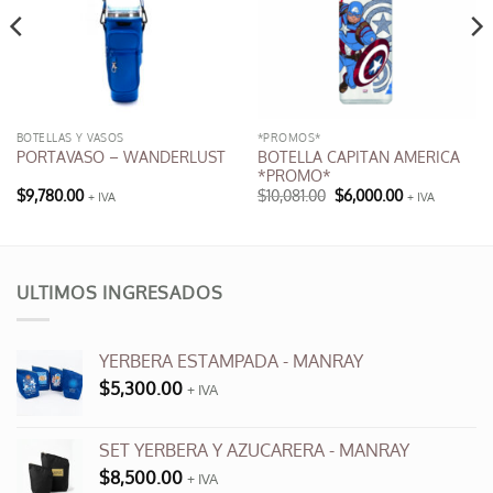
BOTELLAS Y VASOS
*PROMOS*
BOTELLA CAPITAN AMERICA
PORTAVASO – WANDERLUST
*PROMO*
El
El
$
9,780.00
$
10,081.00
$
6,000.00
+ IVA
+ IVA
precio
precio
original
actual
era:
es:
$10,081.00.
$6,000.00.
ULTIMOS INGRESADOS
YERBERA ESTAMPADA - MANRAY
$
5,300.00
+ IVA
SET YERBERA Y AZUCARERA - MANRAY
$
8,500.00
+ IVA