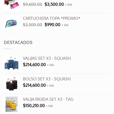
El
El
$
9,600.00
$
3,500.00
$12,000.00.
+ IVA
$6,000.00.
precio
precio
original
actual
CARTUCHERA TOPA *PROMO*
era:
es:
El
El
$
3,500.00
$
990.00
$9,600.00.
+ IVA
$3,500.00.
precio
precio
original
actual
era:
es:
DESTACADOS
$3,500.00.
$990.00.
VALIJAS SET X3 - SQUASH
$
214,600.00
+ IVA
BOLSO SET X3 - SQUASH
$
214,600.00
+ IVA
VALIJA RIGIDA SET X3 - TAG
$
150,210.00
+ IVA