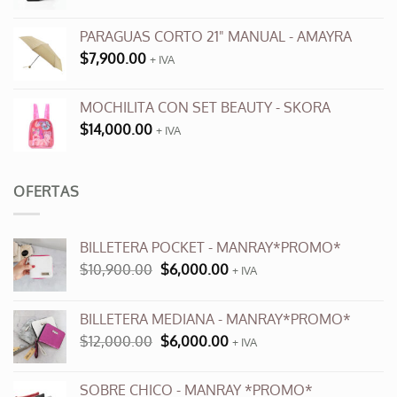
PARAGUAS CORTO 21" MANUAL - AMAYRA
$
7,900.00
+ IVA
MOCHILITA CON SET BEAUTY - SKORA
$
14,000.00
+ IVA
OFERTAS
BILLETERA POCKET - MANRAY*PROMO*
El
El
$
10,900.00
$
6,000.00
+ IVA
precio
precio
original
actual
BILLETERA MEDIANA - MANRAY*PROMO*
era:
es:
El
El
$
12,000.00
$
6,000.00
$10,900.00.
$6,000.00.
+ IVA
precio
precio
original
actual
SOBRE CHICO - MANRAY *PROMO*
era:
es: