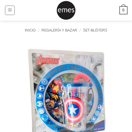
Saltar
al
0
contenido
INICIO
/
REGALERÍA Y BAZAR
/
SET-BLISTERS